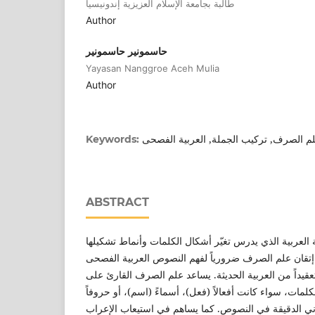
طالبة بجامعة الإسلام العزيزية إندونيسيا
Author
حاسمونير حاسمونير
Yayasan Nanggroe Aceh Mulia
Author
م الصرف, تركيب الجملة, العربية الفصحى
Keywords:
ABSTRACT
العربية الذي يدرس تغيّر أشكال الكلمات وأنماط تشكيلها
عدّ إتقان علم الصرف ضرورياً لفهم النصوص العربية الفصحى
تعقيداً من العربية الحديثة. يساعد علم الصرف القارئ على
لمات، سواء كانت أفعالاً (فعل)، أسماءً (اسم)، أو حروفاً
(ي الدقيقة في النصوص. كما يساهم في استيعاب الإعراب