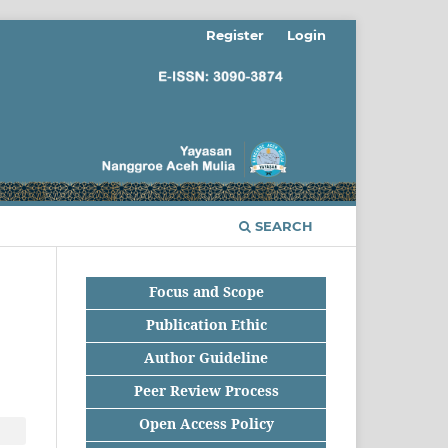
Register
Login
SEARCH
Focus and Scope
Publication Ethic
Author Guideline
Peer Review Process
Open Access Policy