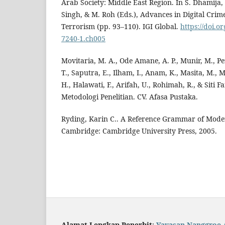
Arab Society: Middle East Region. In S. Dhamija, T.
Singh, & M. Roh (Eds.), Advances in Digital Crim
Terrorism (pp. 93–110). IGI Global.
https://doi.o
7240-1.ch005
Movitaria, M. A., Ode Amane, A. P., Munir, M., P
T., Saputra, E., Ilham, I., Anam, K., Masita, M.,
H., Halawati, F., Arifah, U., Rohimah, R., & Siti F
Metodologi Penelitian. CV. Afasa Pustaka.
Ryding, Karin C.. A Reference Grammar of Mode
Cambridge: Cambridge University Press, 2005.
Alamat Lengkap Penerbit
:
Yayasan Nanggroe 