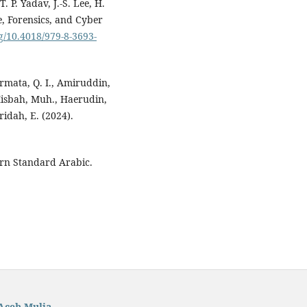
 P. Yadav, J.-S. Lee, H.
e, Forensics, and Cyber
rg/10.4018/979-8-3693-
ermata, Q. I., Amiruddin,
 Misbah, Muh., Haerudin,
aridah, E. (2024).
rn Standard Arabic.
Aceh Mulia