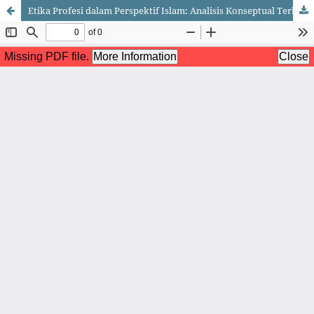
Etika Profesi dalam Perspektif Islam: Analisis Konseptual Terhadap Pencegahan Korupsi di Kalangan ASN