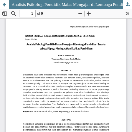
Analisis Psikologi Pendidik Malas Mengajar di Lembaga Pendidikan Swasta sebagai Upaya Meningkatkan Kualitas Pendidikan