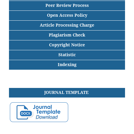
Peer Review Process
Open Access Policy
Article Processing Charge
Plagiarism Check
Copyright Notice
Statistic
Indexing
JOURNAL
TEMPLATE